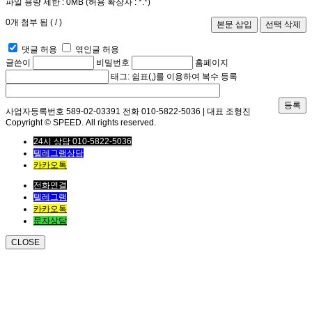
파일 용량 제한 :
0MB
(허용 확장자 :
*.*
)
0
개 첨부 됨 (
/
)
댓글 허용
엮인글 허용
글쓴이
비밀번호
홈페이지
태그: 쉼표(,)를 이용하여 복수 등록
등록
사업자등록번호 589-02-03391 전화 010-5822-5036 | 대표 조형진
Copyright © SPEED. All rights reserved.
24시 상담 010-5822-5036
텔레그램상담
카카오톡
전화연결
텔레그램
카카오톡
문자상담
CLOSE